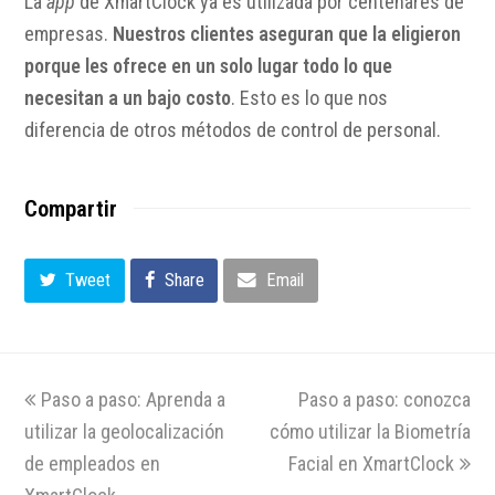
La
app
de XmartClock ya es utilizada por centenares de
empresas.
Nuestros clientes aseguran que la eligieron
porque les ofrece en un solo lugar todo lo que
necesitan a un bajo costo
. Esto es lo que nos
diferencia de otros métodos de control de personal.
Compartir
Tweet
Share
Email
previous
Paso a paso: Aprenda a
Paso a paso: conozca
next
utilizar la geolocalización
post:
cómo utilizar la Biometría
post:
de empleados en
Facial en XmartClock